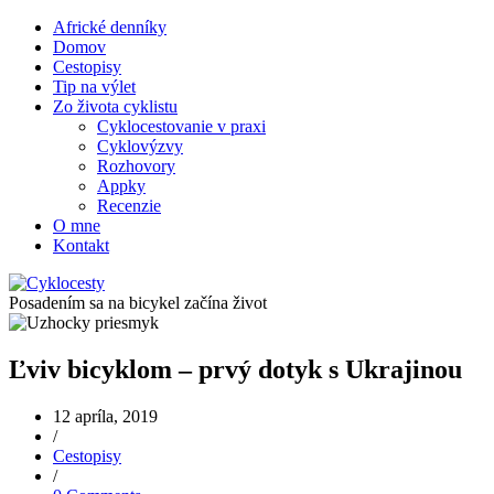
Africké denníky
Domov
Cestopisy
Tip na výlet
Zo života cyklistu
Cyklocestovanie v praxi
Cyklovýzvy
Rozhovory
Appky
Recenzie
O mne
Kontakt
Posadením sa na bicykel začína život
Ľviv bicyklom – prvý dotyk s Ukrajinou
12 apríla, 2019
/
Cestopisy
/