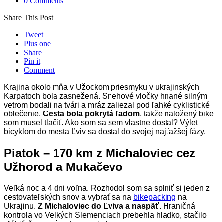
0 Comments
Share This Post
Tweet
Plus one
Share
Pin it
Comment
Krajina okolo mňa v Užockom priesmyku v ukrajinských
Karpatoch bola zasnežená. Snehové vločky hnané silným
vetrom bodali na tvári a mráz zaliezal pod ľahké cyklistické
oblečenie.
Cesta bola pokrytá ľadom
, takže naložený bike
som musel tlačiť. Ako som sa sem vlastne dostal? Výlet
bicyklom do mesta Ľviv sa dostal do svojej najťažšej fázy.
Piatok – 170 km z Michaloviec cez
Užhorod a Mukačevo
Veľká noc a 4 dni voľna. Rozhodol som sa splniť si jeden z
cestovateľských snov a vybrať sa na
bikepacking
na
Ukrajinu.
Z Michaloviec do Ľviva a naspäť.
Hraničná
kontrola vo Veľkých Slemenciach prebehla hladko, stačilo