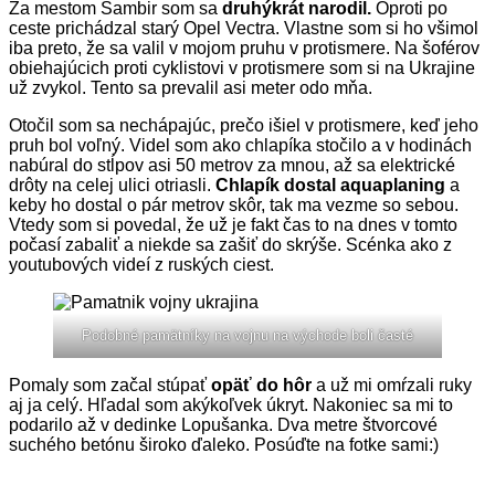
Za mestom Sambir som sa
druhýkrát narodil.
Oproti po
ceste prichádzal starý Opel Vectra. Vlastne som si ho všimol
iba preto, že sa valil v mojom pruhu v protismere. Na šoférov
obiehajúcich proti cyklistovi v protismere som si na Ukrajine
už zvykol. Tento sa prevalil asi meter odo mňa.
Otočil som sa nechápajúc, prečo išiel v protismere, keď jeho
pruh bol voľný. Videl som ako chlapíka stočilo a v hodinách
nabúral do stĺpov asi 50 metrov za mnou, až sa elektrické
drôty na celej ulici otriasli.
Chlapík dostal aquaplaning
a
keby ho dostal o pár metrov skôr, tak ma vezme so sebou.
Vtedy som si povedal, že už je fakt čas to na dnes v tomto
počasí zabaliť a niekde sa zašiť do skrýše. Scénka ako z
youtubových videí z ruských ciest.
Podobné pamätníky na vojnu na východe boli časté
Pomaly som začal stúpať
opäť do hôr
a už mi omŕzali ruky
aj ja celý. Hľadal som akýkoľvek úkryt. Nakoniec sa mi to
podarilo až v dedinke Lopušanka. Dva metre štvorcové
suchého betónu široko ďaleko. Posúďte na fotke sami:)