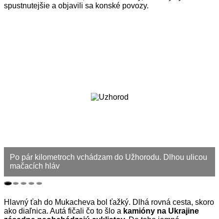
spustnutejšie a objavili sa konské povozy.
Po pár kilometroch vchádzam do Užhorodu. Dlhou ulicou
mačacích hláv
Hlavný ťah do Mukacheva bol ťažký. Dlhá rovná cesta, skoro
ako diaľnica. Autá fičali čo to šlo a
kamióny na Ukrajine