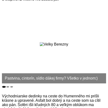
Pastvina, cintorín, sídlo dákej firmy? Všetko v jednom:)
Východniarske dedinky na ceste do Humenného mi prišli
krásne a upravené. Asfalt bol dobrý a na ceste som sa cítil
ako pán. Šoféri išli kľudných 80 a veľkým oblúkom ma