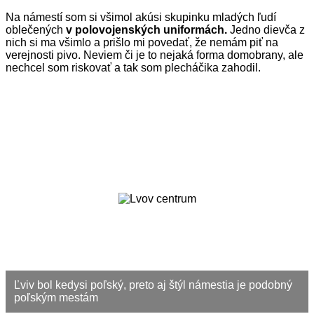
Na námestí som si všimol akúsi skupinku mladých ľudí
oblečených
v polovojenských uniformách.
Jedno dievča z
nich si ma všimlo a prišlo mi povedať, že nemám piť na
verejnosti pivo. Neviem či je to nejaká forma domobrany, ale
nechcel som riskovať a tak som plecháčika zahodil.
Ľviv bol kedysi poľský, preto aj štýl námestia je podobný
poľským mestám