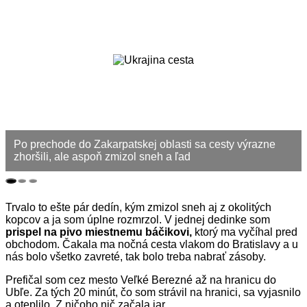
Po prechode do Zakarpatskej oblasti sa cesty výrazne
zhoršili, ale aspoň zmizol sneh a ľad
Trvalo to ešte pár dedín, kým zmizol sneh aj z okolitých
kopcov a ja som úplne rozmrzol. V jednej dedinke som
prispel na pivo miestnemu báčikovi,
ktorý ma vyčíhal pred
obchodom. Čakala ma nočná cesta vlakom do Bratislavy a u
nás bolo všetko zavreté, tak bolo treba nabrať zásoby.
Prefičal som cez mesto Veľké Berezné až na hranicu do
Ubľe. Za tých 20 minút, čo som strávil na hranici, sa vyjasnilo
a oteplilo. Z ničoho nič začala jar.