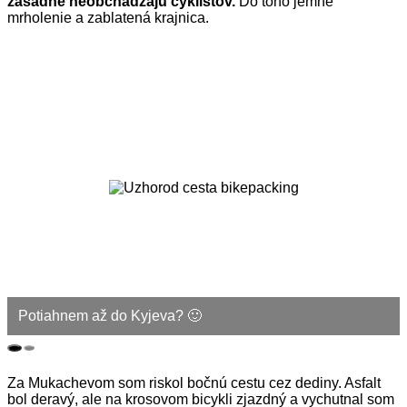
zásadne neobchádzajú cyklistov.
Do toho jemné
mrholenie a zablatená krajnica.
Potiahnem až do Kyjeva? 🙂
Za Mukachevom som riskol bočnú cestu cez dediny. Asfalt
bol deravý, ale na krosovom bicykli zjazdný a vychutnal som