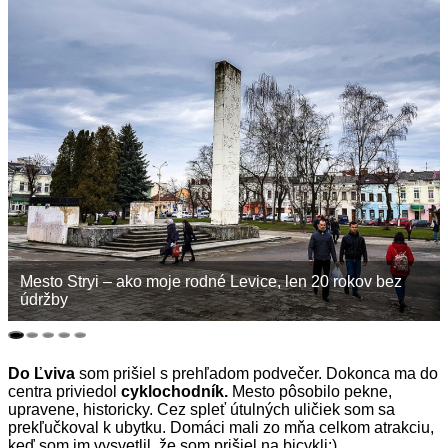
Mesto Stryi – ako moje rodné Levice, len 20 rokov bez
údržby
Do Ľviva
som prišiel s prehľadom podvečer. Dokonca ma do
centra priviedol
cyklochodník.
Mesto pôsobilo pekne,
upravene, historicky. Cez spleť útulných uličiek som sa
prekľučkoval k ubytku. Domáci mali zo mňa celkom atrakciu,
keď som im vysvetlil, že som prišiel na bicykli:)