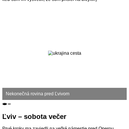
Nekonečná rovina pred Ľvivom
Ľviv – sobota večer
Prvé kroky ma zaviedli na veľké námestie pred Operou.