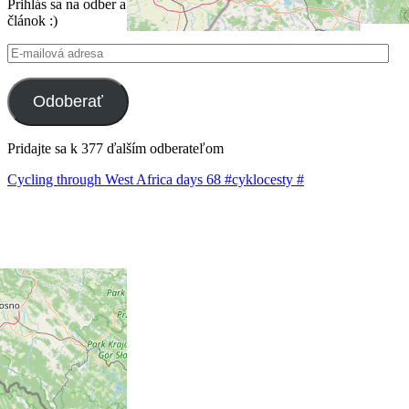
Prihlás sa na odber a poštový holub ti do mailu doručí každý nový
článok :)
E-
mailová
adresa
Odoberať
Pridajte sa k 377 ďalším odberateľom
Cycling through West Africa days 68 #cyklocesty #