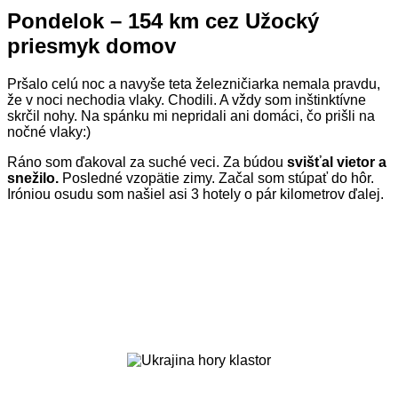
Pondelok – 154 km cez Užocký
priesmyk domov
Pršalo celú noc a navyše teta železničiarka nemala pravdu,
že v noci nechodia vlaky. Chodili. A vždy som inštinktívne
skrčil nohy. Na spánku mi nepridali ani domáci, čo prišli na
nočné vlaky:)
Ráno som ďakoval za suché veci. Za búdou
svišťal vietor a
snežilo.
Posledné vzopätie zimy. Začal som stúpať do hôr.
Iróniou osudu som našiel asi 3 hotely o pár kilometrov ďalej.