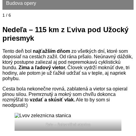
Budova opery
1 / 6
Nedeľa – 115 km z Ľviva pod Užocký
priesmyk
Tento deň bol
najťažším dňom
zo všetkých dní, ktoré som
doposiaľ na cestách zažil. Od rána pršalo. Neúnavný dáždik,
ktorý postupne zaliezal aj pod nepremokavú cyklistickú
bundu.
Zima a ľadový vietor.
Človek vydrží moknúť dve, tri
hodiny, ale potom je už ťažké udržať sa v teple, aj napriek
pohybu.
Cesta bola nekonečne rovná, zablatená a vietor sa opieral
plnou silou. Premrznutý a mokrý som chvíľu dokonca
rozmýšľal to
vzdať a skúsiť vlak.
Ale to by som si
neodpustil:)
Ľviv – železničná stanica