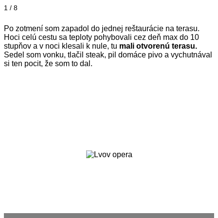
1 / 8
Po zotmení som zapadol do jednej reštaurácie na terasu.
Hoci celú cestu sa teploty pohybovali cez deň max do 10
stupňov a v noci klesali k nule, tu
mali otvorenú terasu.
Sedel som vonku, tlačil steak, pil domáce pivo a vychutnával
si ten pocit, že som to dal.