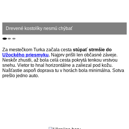
Drevené kostolíky nesmú chýbať
Za mestečkom Turka začala cesta
stúpať strmšie do
Užockého priesmyku
.
Najprv prišli len občasné záveje.
Neskôr zhustli, až bola celá cesta pokrytá tenkou vrstvou
snehu. Vietor to hnal horizontálne a zaliezal pod kožu.
Našťastie aspoň doprava tu v horách bola minimálna. Sotva
prešlo jedno auto.