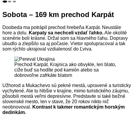
Sobota – 169 km prechod Karpát
Doobeda ma potrápil prechod hrebeňa Karpát. Neustále
hore a dolu.
Karpaty sa nechceli vzdať ľahko.
Ale okolité
scenérie boli krásne. Držal som sa hlavného ťahu. Dopravy
ubudlo a zlepšilo sa aj počasie. Vietor spolupracoval a tak
som rýchlo ukrajoval vzdialenosť do Ľviva.
Prechod Karpát. Krajnica ako obvykle, len blato,
ciže buď sa hodíte pod kamión alebo sa
dobrovoľne zafrkáte blatom
Užhorod a Mukachevo sú pekné mestá, upravené a turisticky
vychytené. Ale tu hlbšie v krajine, mimo turistického záujmu,
pôsobili mestá veľmi depresívne. Predstavte si také bežné
slovenské mesto, len v stave, že 20 rokov nikto nič
neobnovoval.
Kontrast k takmer romantickým horským
dedinkám.