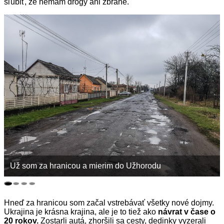
sľúbiť, že nemám drogy ani zbrane.
Už som za hranicou a mierim do Užhorodu
Hneď za hranicou som začal vstrebávať všetky nové dojmy.
Ukrajina je krásna krajina, ale je to tiež ako
návrat v čase o
20 rokov.
Zostarli autá, zhoršili sa cesty, dedinky vyzerali