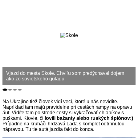
Vjazd do mesta Skole. Chvíľu som predýchaval dojem
ako zo sovietskeho gulagu
Na Ukrajine tiež človek vidí veci, ktoré u nás nevidíte.
Napríklad tam majú pravidelne pri cestách rampy na opravu
áut. Vidíte tam po strede cesty si vykračovať chlapíkov s
puškami. Ktovie, či
lovili bažanty alebo ruských špiónov:)
Prípadne na kruháči hrdzavá Lada s komplet odtrhnutou
nápravou. Tu tie autá jazdia fakt do konca.