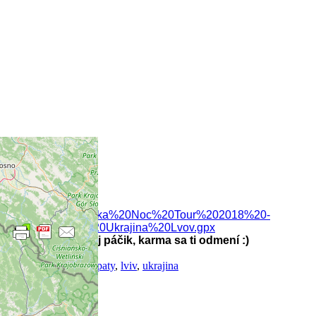
Download file:
Velka%20Noc%20Tour%202018%20-
%20Ukrajina%20Lvov.gpx
Daj páčik, karma sa ti odmení :)
cyklocestovanie
,
karpaty
,
lviv
,
ukrajina
You May Also Like