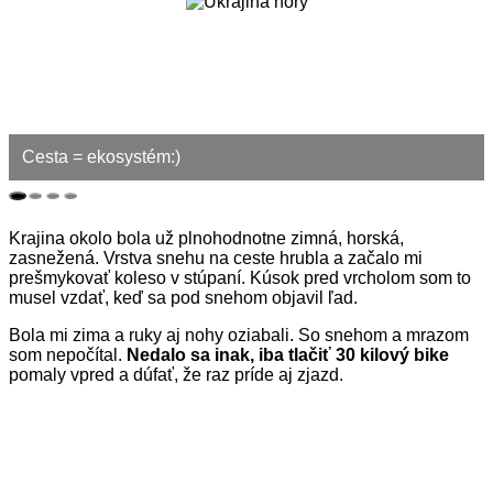
Cesta = ekosystém:)
Krajina okolo bola už plnohodnotne zimná, horská,
zasnežená. Vrstva snehu na ceste hrubla a začalo mi
prešmykovať koleso v stúpaní. Kúsok pred vrcholom som to
musel vzdať, keď sa pod snehom objavil ľad.
Bola mi zima a ruky aj nohy oziabali. So snehom a mrazom
som nepočítal.
Nedalo sa inak, iba tlačiť 30 kilový bike
pomaly vpred a dúfať, že raz príde aj zjazd.