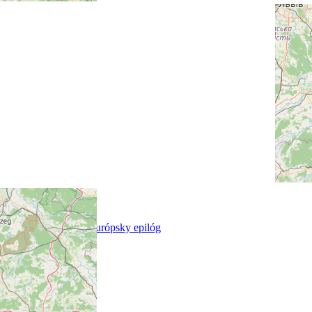
aug, 19, 2025
Africké denníky – Európsky epilóg