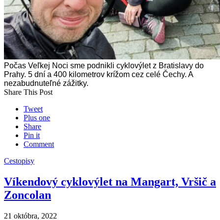
Počas Veľkej Noci sme podnikli cyklovýlet z Bratislavy do
Prahy. 5 dní a 400 kilometrov krížom cez celé Čechy. A
nezabudnuteľné zážitky.
Share This Post
Tweet
Plus one
Share
Pin it
Comment
Cestopisy
Víkendový cyklovýlet na Mangart, Vršič a
Zoncolan
21 októbra, 2022