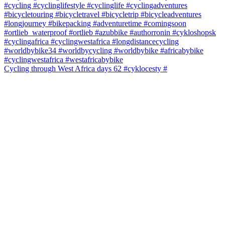
Cycling through West Africa days 62 #cyklocesty #