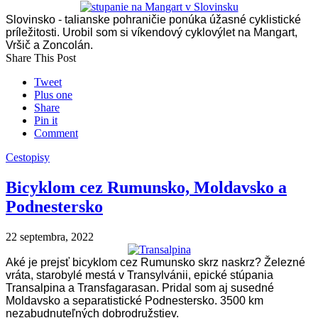
Slovinsko - talianske pohraničie ponúka úžasné cyklistické
príležitosti. Urobil som si víkendový cyklovýlet na Mangart,
Vršič a Zoncolán.
Share This Post
Tweet
Plus one
Share
Pin it
Comment
Cestopisy
Bicyklom cez Rumunsko, Moldavsko a
Podnestersko
22 septembra, 2022
Aké je prejsť bicyklom cez Rumunsko skrz naskrz? Železné
vráta, starobylé mestá v Transylvánii, epické stúpania
Transalpina a Transfagarasan. Pridal som aj susedné
Moldavsko a separatistické Podnestersko. 3500 km
nezabudnuteľných dobrodružstiev.