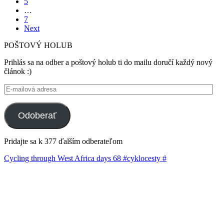
5
…
7
Next
POŠTOVÝ HOLUB
Prihlás sa na odber a poštový holub ti do mailu doručí každý nový
článok :)
E-
mailová
adresa
Odoberať
Pridajte sa k 377 ďalším odberateľom
Cycling through West Africa days 68 #cyklocesty #