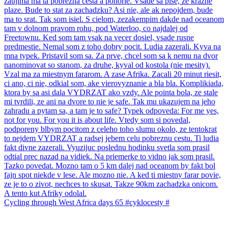
Cycling through West Africa days 65 #cyklocesty #