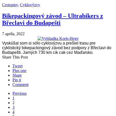
Cestopisy
,
Cyklovýzvy
Bikepackingový závod – Ultrabikers z
Břeclavi do Budapešti
7 apríla, 2022
Vyskúšal som si sólo cyklovýzvu a prešiel trasu pre
cyklistický bikepackingový závod bez podpory z Břeclavi do
Budapešti. Jarných 730 km cik cak cez Maďarsko.
Share This Post
Tweet
Plus one
Share
Pin it
Comment
Previous
1
2
3
4