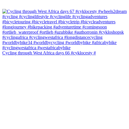
Cycling through West Africa days 66 #cyklocesty #