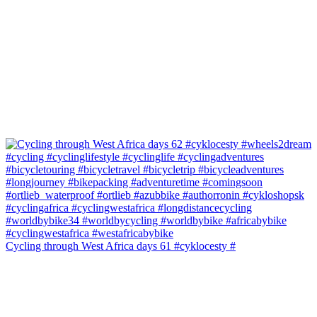
Cycling through West Africa days 61 #cyklocesty #