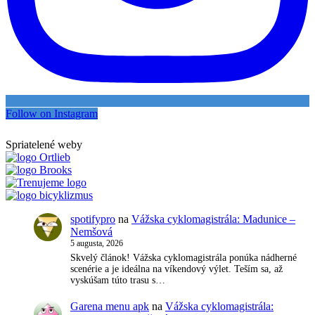
Follow on Instagram
Spriatelené weby
spotifypro
na
Vážska cyklomagistrála: Madunice –
Nemšová
5 augusta, 2026
Skvelý článok! Vážska cyklomagistrála ponúka nádherné
scenérie a je ideálna na víkendový výlet. Teším sa, až
vyskúšam túto trasu s…
Garena menu apk
na
Vážska cyklomagistrála: