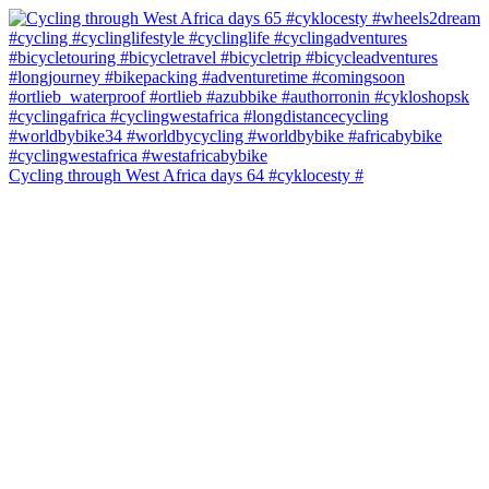
Cycling through West Africa days 64 #cyklocesty #