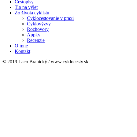
Cestopisy
Tip na výlet
Zo života cyklistu
Cyklocestovanie v praxi
Cyklovýzvy
Rozhovory
Appky
Recenzie
O mne
Kontakt
© 2019 Laco Branický / www.cyklocesty.sk