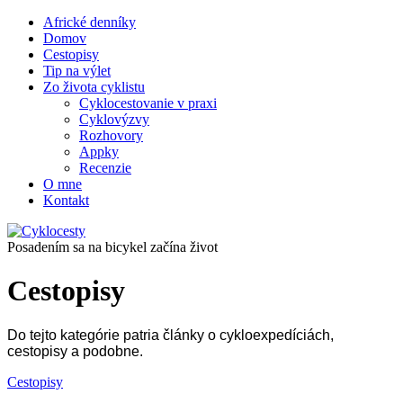
Africké denníky
Domov
Cestopisy
Tip na výlet
Zo života cyklistu
Cyklocestovanie v praxi
Cyklovýzvy
Rozhovory
Appky
Recenzie
O mne
Kontakt
Posadením sa na bicykel začína život
Cestopisy
Do tejto kategórie patria články o cykloexpedíciách,
cestopisy a podobne.
Cestopisy