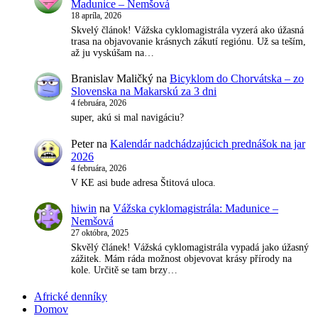
Madunice – Nemšová
18 apríla, 2026
Skvelý článok! Vážska cyklomagistrála vyzerá ako úžasná
trasa na objavovanie krásnych zákutí regiónu. Už sa teším,
až ju vyskúšam na…
Branislav Maličký
na
Bicyklom do Chorvátska – zo
Slovenska na Makarskú za 3 dni
4 februára, 2026
super, akú si mal navigáciu?
Peter
na
Kalendár nadchádzajúcich prednášok na jar
2026
4 februára, 2026
V KE asi bude adresa Štitová uloca.
hiwin
na
Vážska cyklomagistrála: Madunice –
Nemšová
27 októbra, 2025
Skvělý článek! Vážská cyklomagistrála vypadá jako úžasný
zážitek. Mám ráda možnost objevovat krásy přírody na
kole. Určitě se tam brzy…
Africké denníky
Domov