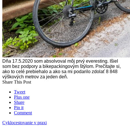
Dňa 17.5.2020 som absolvoval môj prvý everesting. Išiel
som bez podpory a bikepackingovým štýlom. Prečítajte si,
ako to celé prebiehalo a ako sa mi podarilo zdolať 8 848
výškových metrov za jeden deň.
Share This Post
Tweet
Plus one
Share
Pin it
Comment
Cyklocestovanie v praxi