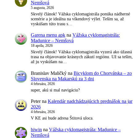
Nemšová
5 augusta, 2026
Skvelý článok! Vážska cyklomagistrála ponúka nádherné
scenérie a je ideálna na víkendový výlet. Teším sa, až
vyskúšam túto trasu s…
Garena menu apk
na
Vážska cyklomagistrála:
Madunice – Nemšová
18 apríla, 2026
Skvelý článok! Vážska cyklomagistrála vyzerá ako úžasná
trasa na objavovanie krásnych zákutí regiónu. Už sa teším,
až ju vyskúšam na…
Branislav Maličký
na
Bicyklom do Chorvátska – zo
Slovenska na Makarskú za 3 dni
4 februára, 2026
super, akú si mal navigáciu?
Peter
na
Kalendár nadchádzajúcich prednášok na jar
2026
4 februára, 2026
V KE asi bude adresa Štitová uloca.
hiwin
na
Vážska cyklomagistrála: Madunice –
Nemšová