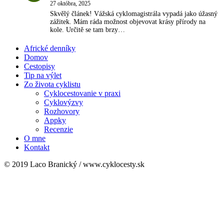
27 októbra, 2025
Skvělý článek! Vážská cyklomagistrála vypadá jako úžasný
zážitek. Mám ráda možnost objevovat krásy přírody na
kole. Určitě se tam brzy…
Africké denníky
Domov
Cestopisy
Tip na výlet
Zo života cyklistu
Cyklocestovanie v praxi
Cyklovýzvy
Rozhovory
Appky
Recenzie
O mne
Kontakt
© 2019 Laco Branický / www.cyklocesty.sk