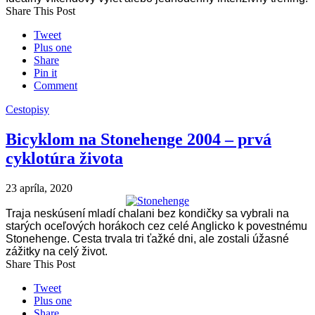
Share This Post
Tweet
Plus one
Share
Pin it
Comment
Cestopisy
Bicyklom na Stonehenge 2004 – prvá
cyklotúra života
23 apríla, 2020
Traja neskúsení mladí chalani bez kondičky sa vybrali na
starých oceľových horákoch cez celé Anglicko k povestnému
Stonehenge. Cesta trvala tri ťažké dni, ale zostali úžasné
zážitky na celý život.
Share This Post
Tweet
Plus one
Share