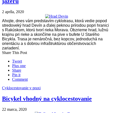
jazeru
2 apríla, 2020
Ahojte, dnes vám predstavím cyklotrasu, ktorá vedie popod
stredoveký hrad Devín a ďalej peknou prírodou popri hranici
s Rakúskom, ktorú tvorí rieka Morava. Obzrieme hrad, lužnú
krajinu pri rieke a skončíme na pive v bufete U Starého
Bicykla. Trasa je nenáročná, bez kopcov, jednoduchá na
orientáciu a s dobrou infraštruktúrou občerstvovacích
zariadení.
Share This Post
Tweet
Plus one
Share
Pin it
Comment
Cyklocestovanie v praxi
Bicykel vhodný na cyklocestovanie
22 marca, 2020