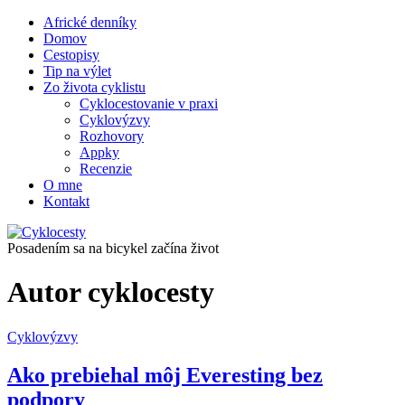
Africké denníky
Domov
Cestopisy
Tip na výlet
Zo života cyklistu
Cyklocestovanie v praxi
Cyklovýzvy
Rozhovory
Appky
Recenzie
O mne
Kontakt
Posadením sa na bicykel začína život
Autor
cyklocesty
Cyklovýzvy
Ako prebiehal môj Everesting bez
podpory