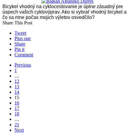
Bicykel vhodný na cyklocestovanie je úplne zásadný pre
úspech vašich cyklovýprav. Ako si vybrať vhodný bicykel a
čo sa mne počas mojich výletov osvedčilo?
Share This Post
Tweet
Plus one
Share
Pin it
Comment
Previous
1
…
12
13
14
15
16
17
18
…
21
Next