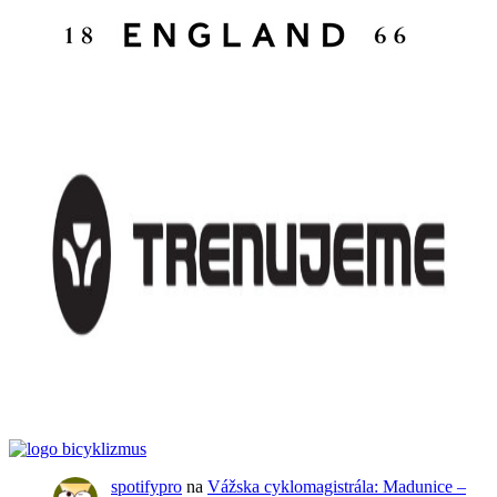
spotifypro
na
Vážska cyklomagistrála: Madunice –