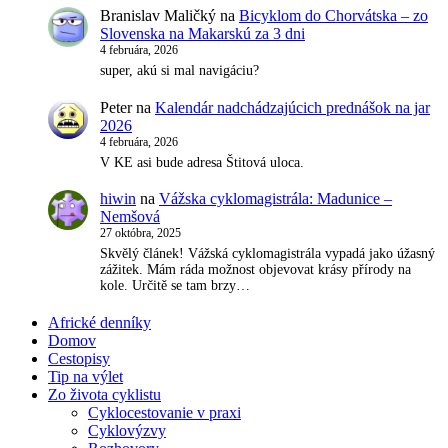
Branislav Maličký
na
Bicyklom do Chorvátska – zo
Slovenska na Makarskú za 3 dni
4 februára, 2026
super, akú si mal navigáciu?
Peter
na
Kalendár nadchádzajúcich prednášok na jar
2026
4 februára, 2026
V KE asi bude adresa Štitová uloca.
hiwin
na
Vážska cyklomagistrála: Madunice –
Nemšová
27 októbra, 2025
Skvělý článek! Vážská cyklomagistrála vypadá jako úžasný
zážitek. Mám ráda možnost objevovat krásy přírody na
kole. Určitě se tam brzy…
Africké denníky
Domov
Cestopisy
Tip na výlet
Zo života cyklistu
Cyklocestovanie v praxi
Cyklovýzvy