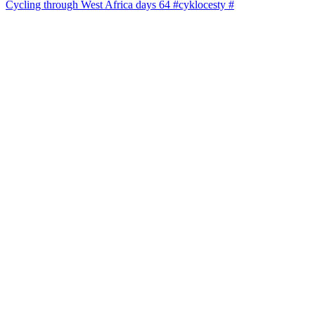
Cycling through West Africa days 64 #cyklocesty #