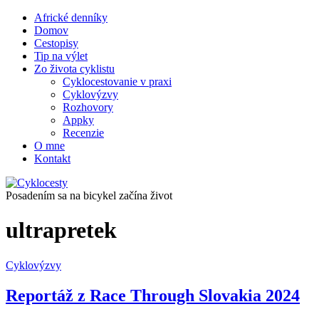
Africké denníky
Domov
Cestopisy
Tip na výlet
Zo života cyklistu
Cyklocestovanie v praxi
Cyklovýzvy
Rozhovory
Appky
Recenzie
O mne
Kontakt
Posadením sa na bicykel začína život
ultrapretek
Cyklovýzvy
Reportáž z Race Through Slovakia 2024