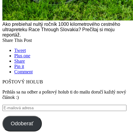
Ako prebiehal nultý ročník 1000 kilometrového cestného
ultrapreteku Race Through Slovakia? Prečítaj si moju
reportáž.
Share This Post
Tweet
Plus one
Share
Pin it
Comment
POŠTOVÝ HOLUB
Prihlás sa na odber a poštový holub ti do mailu doručí každý nový
článok :)
E-
mailová
adresa
Odoberať