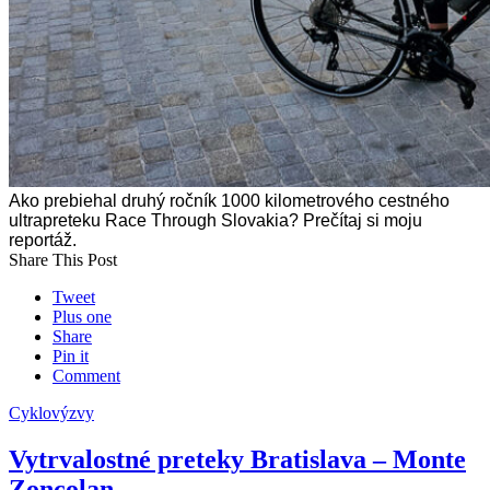
Ako prebiehal druhý ročník 1000 kilometrového cestného
ultrapreteku Race Through Slovakia? Prečítaj si moju
reportáž.
Share This Post
Tweet
Plus one
Share
Pin it
Comment
Cyklovýzvy
Vytrvalostné preteky Bratislava – Monte
Zoncolan