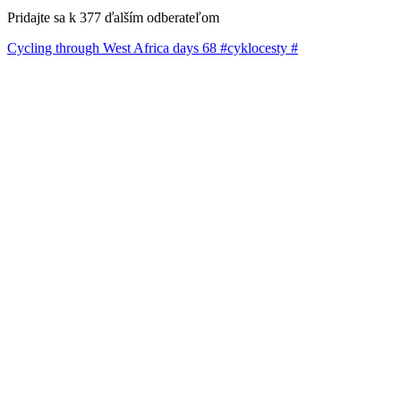
Pridajte sa k 377 ďalším odberateľom
Cycling through West Africa days 68 #cyklocesty #