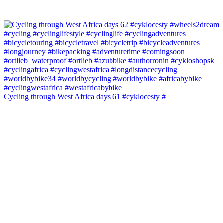
Cycling through West Africa days 61 #cyklocesty #