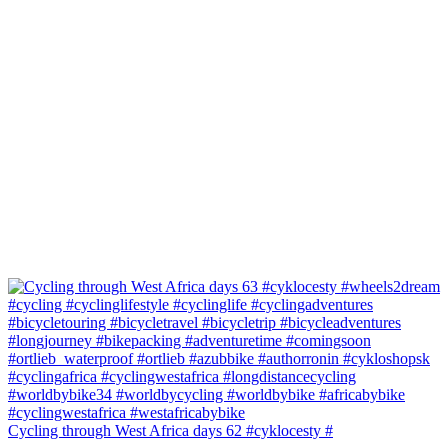
Cycling through West Africa days 62 #cyklocesty #