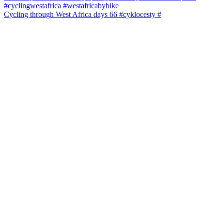
Cycling through West Africa days 66 #cyklocesty #