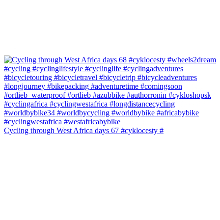
Cycling through West Africa days 67 #cyklocesty #