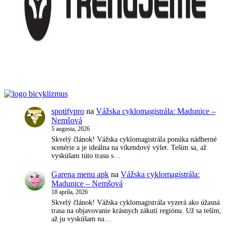
spotifypro
na
Vážska cyklomagistrála: Madunice –
Nemšová
5 augusta, 2026
Skvelý článok! Vážska cyklomagistrála ponúka nádherné
scenérie a je ideálna na víkendový výlet. Teším sa, až
vyskúšam túto trasu s…
Garena menu apk
na
Vážska cyklomagistrála:
Madunice – Nemšová
18 apríla, 2026
Skvelý článok! Vážska cyklomagistrála vyzerá ako úžasná
trasa na objavovanie krásnych zákutí regiónu. Už sa teším,
až ju vyskúšam na…