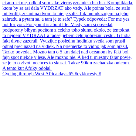
Cycling through West Africa days 65 #cyklocesty #