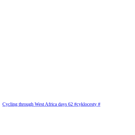
Cycling through West Africa days 62 #cyklocesty #