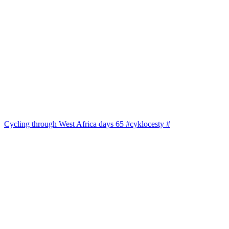
Cycling through West Africa days 65 #cyklocesty #