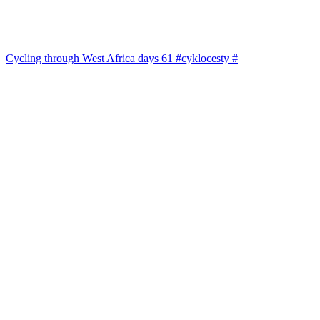
Cycling through West Africa days 61 #cyklocesty #