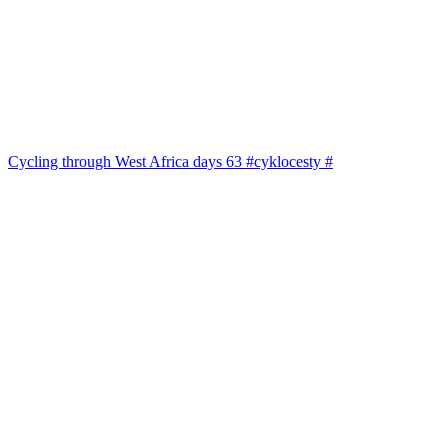
Cycling through West Africa days 63 #cyklocesty #