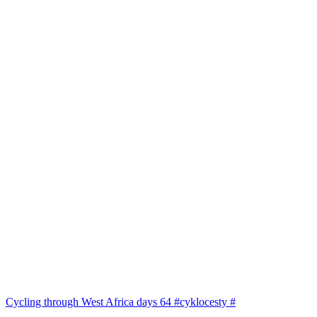
Cycling through West Africa days 64 #cyklocesty #