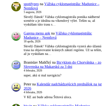
spotifypro
na
Vážska cyklomagistrála: Madunice –
Nemšová
5 augusta, 2026
Skvelý článok! Vážska cyklomagistrála ponúka nádherné
scenérie a je ideálna na víkendový výlet. Teším sa, až
vyskúšam túto trasu s…
Garena menu apk
na
Vážska cyklomagistrála:
Madunice – Nemšová
18 apríla, 2026
Skvelý článok! Vážska cyklomagistrála vyzerá ako úžasná
trasa na objavovanie krásnych zákutí regiónu. Už sa teším,
až ju vyskúšam na…
Branislav Maličký
na
Bicyklom do Chorvátska – zo
Slovenska na Makarskú za 3 dni
4 februára, 2026
super, akú si mal navigáciu?
Peter
na
Kalendár nadchádzajúcich prednášok na jar
2026
4 februára, 2026
V KE asi bude adresa Štitová uloca.
hiwin
na
Vážska cyklomagistrála: Madunice –