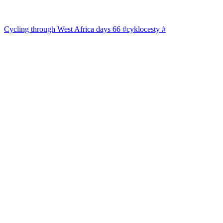
Cycling through West Africa days 66 #cyklocesty #