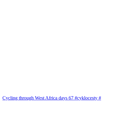
Cycling through West Africa days 67 #cyklocesty #