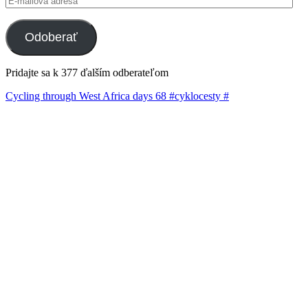
mailová
adresa
Odoberať
Pridajte sa k 377 ďalším odberateľom
Cycling through West Africa days 68 #cyklocesty #