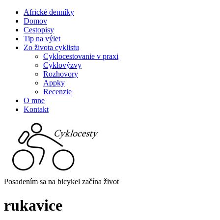
Africké denníky
Domov
Cestopisy
Tip na výlet
Zo života cyklistu
Cyklocestovanie v praxi
Cyklovýzvy
Rozhovory
Appky
Recenzie
O mne
Kontakt
Posadením sa na bicykel začína život
rukavice