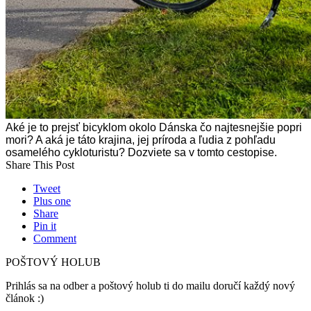
Aké je to prejsť bicyklom okolo Dánska čo najtesnejšie popri
mori? A aká je táto krajina, jej príroda a ľudia z pohľadu
osamelého cykloturistu? Dozviete sa v tomto cestopise.
Share This Post
Tweet
Plus one
Share
Pin it
Comment
POŠTOVÝ HOLUB
Prihlás sa na odber a poštový holub ti do mailu doručí každý nový
článok :)