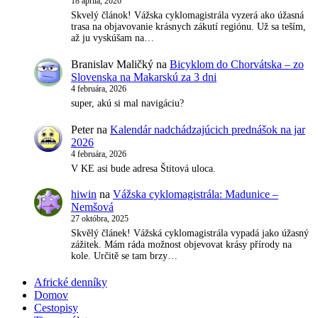
18 apríla, 2026
Skvelý článok! Vážska cyklomagistrála vyzerá ako úžasná
trasa na objavovanie krásnych zákutí regiónu. Už sa teším,
až ju vyskúšam na…
Branislav Maličký
na
Bicyklom do Chorvátska – zo
Slovenska na Makarskú za 3 dni
4 februára, 2026
super, akú si mal navigáciu?
Peter
na
Kalendár nadchádzajúcich prednášok na jar
2026
4 februára, 2026
V KE asi bude adresa Štitová uloca.
hiwin
na
Vážska cyklomagistrála: Madunice –
Nemšová
27 októbra, 2025
Skvělý článek! Vážská cyklomagistrála vypadá jako úžasný
zážitek. Mám ráda možnost objevovat krásy přírody na
kole. Určitě se tam brzy…
Africké denníky
Domov
Cestopisy