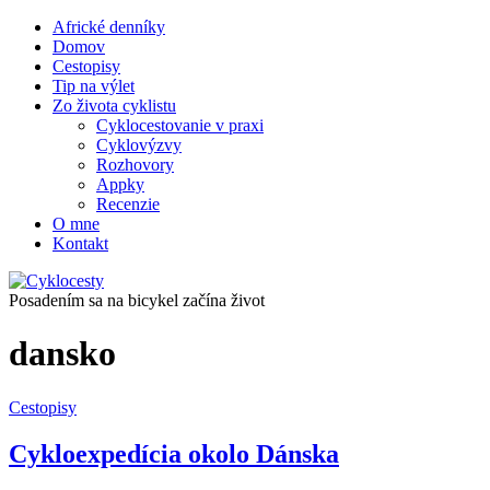
Africké denníky
Domov
Cestopisy
Tip na výlet
Zo života cyklistu
Cyklocestovanie v praxi
Cyklovýzvy
Rozhovory
Appky
Recenzie
O mne
Kontakt
Posadením sa na bicykel začína život
dansko
Cestopisy
Cykloexpedícia okolo Dánska