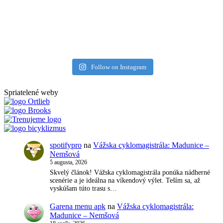
Follow on Instagram
Spriatelené weby
spotifypro
na
Vážska cyklomagistrála: Madunice –
Nemšová
5 augusta, 2026
Skvelý článok! Vážska cyklomagistrála ponúka nádherné
scenérie a je ideálna na víkendový výlet. Teším sa, až
vyskúšam túto trasu s…
Garena menu apk
na
Vážska cyklomagistrála:
Madunice – Nemšová