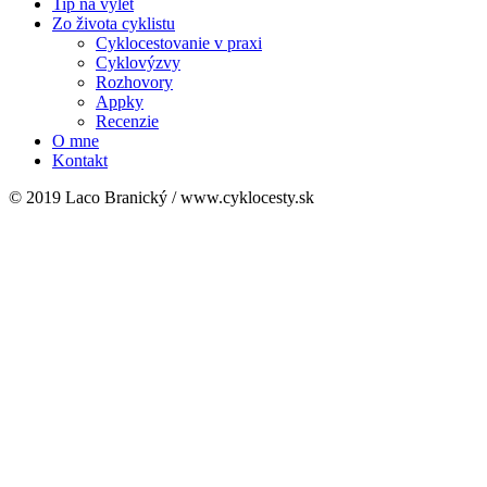
Tip na výlet
Zo života cyklistu
Cyklocestovanie v praxi
Cyklovýzvy
Rozhovory
Appky
Recenzie
O mne
Kontakt
© 2019 Laco Branický / www.cyklocesty.sk